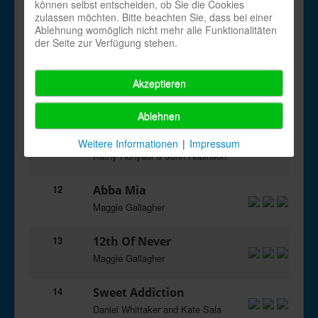
Kate Sala
können selbst entscheiden, ob Sie die Cookies
zulassen möchten. Bitte beachten Sie, dass bei einer
Ablehnung womöglich nicht mehr alle Funktionalitäten
9
Kill The Spiders
der Seite zur Verfügung stehen.
Gaye Teather
Akzeptieren
10
Pumpin' For Love
Neville Fitzgerald
Ablehnen
11
Slow Burn
Weitere Informationen
|
Impressum
Kathy Hunyadi & John Robinson
12
Abba Mia
Maggie Gallagher
13
12th Of Never
Maggie Gallagher
14
Sweet Addiction
Daniel Whittaker and Kate Sala