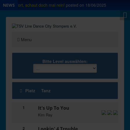
op ab sofort, schaut doch mal rein!
posted on
18/06/2025
NEWS
Menu
Bitte Level auswählen:
Platz
Tanz
1
It's Up To You
Kim Ray
2
Lookin' 4 Trouble