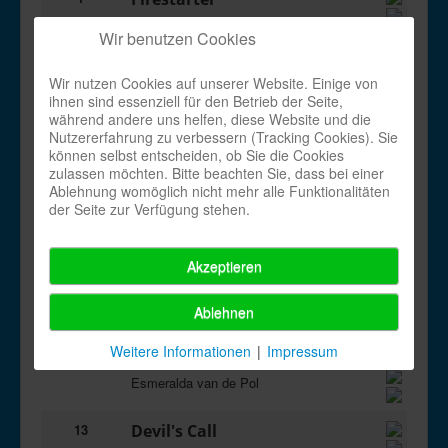
Dirk Leibing
Wir benutzen Cookies
8
Our Second Chance
Wir nutzen Cookies auf unserer Website. Einige von
Heather Barton
ihnen sind essenziell für den Betrieb der Seite,
während andere uns helfen, diese Website und die
Nutzererfahrung zu verbessern (Tracking Cookies). Sie
9
You'll Know My Name
können selbst entscheiden, ob Sie die Cookies
Niels Poulsen
zulassen möchten. Bitte beachten Sie, dass bei einer
Ablehnung womöglich nicht mehr alle Funktionalitäten
der Seite zur Verfügung stehen.
10
Fever Dream
Karl-Harry Winson
Akzeptieren
11
Prayed for You
Fred Whitehouse
Ablehnen
Weitere Informationen
|
Impressum
12
My Pure Love
Esmeralda van de Pol
13
Devil's Call