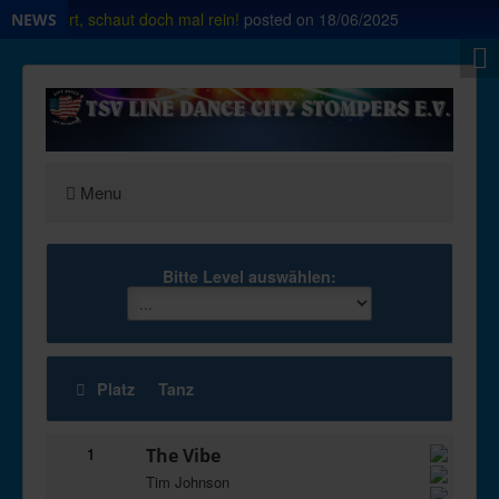
 ab sofort, schaut doch mal rein!
posted on
18/06/2025
N
NEWS
Menu
Bitte Level auswählen:
Platz
Tanz
1
The Vibe
Tim Johnson