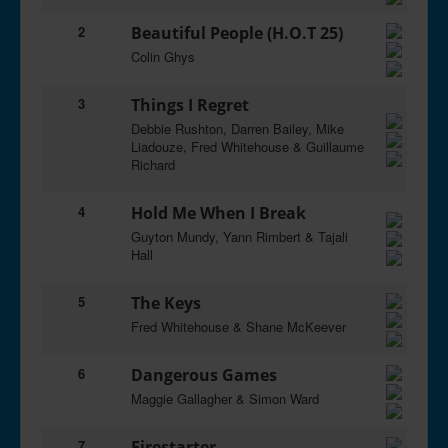
2
Beautiful People (H.O.T 25)
Colin Ghys
3
Things I Regret
Debbie Rushton, Darren Bailey, Mike
Liadouze, Fred Whitehouse & Guillaume
Richard
4
Hold Me When I Break
Guyton Mundy, Yann Rimbert & Tajali
Hall
5
The Keys
Fred Whitehouse & Shane McKeever
6
Dangerous Games
Maggie Gallagher & Simon Ward
7
Firestarter