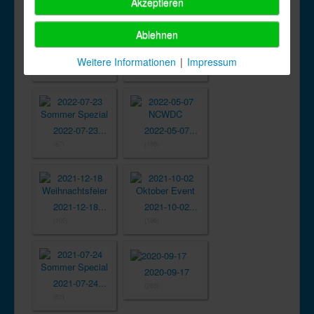
Akzeptieren
Ablehnen
2022-10-01...
2022-09-30...
Weitere Informationen
|
Impressum
(250)
(95)
2022-07-23...
2022-05-07...
(87)
(198)
2021-12-18...
2021-10-02...
(105)
(156)
2020-09-17
2021-07-24...
(263)
(81)