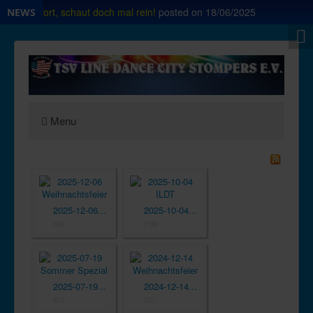
op ab sofort, schaut doch mal rein!
posted on
18/06/2025
NEWS
Menu
2025-12-06...
2025-10-04...
(62)
(139)
2025-07-19...
2024-12-14...
(67)
(57)