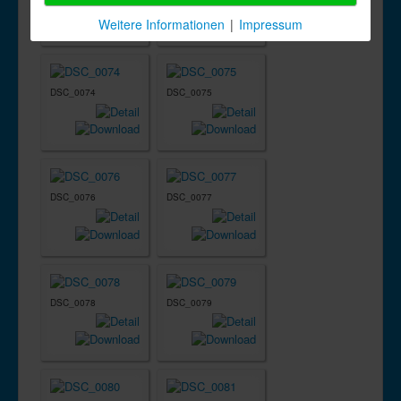
Weitere Informationen
|
Impressum
DSC_0074
DSC_0075
DSC_0076
DSC_0077
DSC_0078
DSC_0079