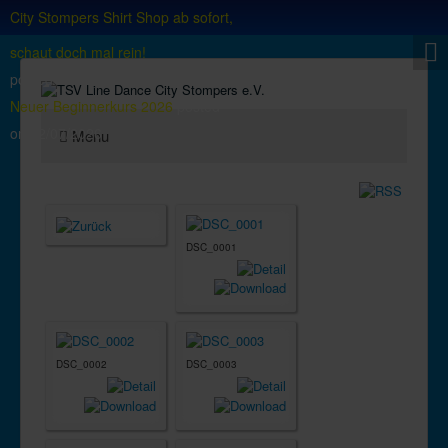
City Stompers Shirt Shop ab sofort,
schaut doch mal rein!
posted on
18/06/2025
Neuer Beginnerkurs 2026
posted
on
02/07/2026
Menu
DSC_0001
DSC_0002
DSC_0003