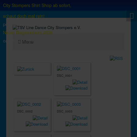
City Stompers Shirt Shop ab sofort,
schaut doch mal rein!
posted on
18/06/2025
Neuer Beginnerkurs 2026
posted
on
02/07/2026
Menu
DSC_0001
DSC_0002
DSC_0003