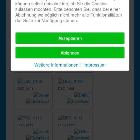
können selbst entscheiden, ob Sie die Cookies
zulassen möchten. Bitte beachten Sie, dass bei einer
Ablehnung womöglich nicht mehr alle Funktionalitäten
DSC_0104
DSC_0105
der Seite zur Verfügung stehen.
Akzeptieren
Ablehnen
DSC_0106
DSC_0107
Weitere Informationen
|
Impressum
DSC_0108
DSC_0109
DSC_0110
DSC_0111