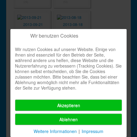
(24)
(53)
2013-09-21
2013-08-18
(238)
(55)
Wir benutzen Cookies
Wir nutzen Cookies auf unserer Website. Einige von
2013-08-17
2013-08-16
ihnen sind essenziell für den Betrieb der Seite,
(79)
(66)
während andere uns helfen, diese Website und die
Nutzererfahrung zu verbessern (Tracking Cookies). Sie
können selbst entscheiden, ob Sie die Cookies
zulassen möchten. Bitte beachten Sie, dass bei einer
2013-06-08
2013-06-01
Ablehnung womöglich nicht mehr alle Funktionalitäten
der Seite zur Verfügung stehen.
(90)
(202)
Akzeptieren
2013-05-11
2013-04-30
(535)
(106)
Ablehnen
Weitere Informationen
|
Impressum