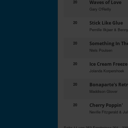
20
Waves of Love
Gary O'Reilly
20
Stick Like Glue
Pernille Ilkjaer & Benn
20
Something In Th
Niels Poulsen
20
Ice Cream Freeze
Jolanda Korpershoek
20
Bonaparte's Ret
Maddison Glover
20
Cherry Poppin'
Neville Fitzgerald & Jul
Seite 11 von 353 Ergebnisse 201 - 22