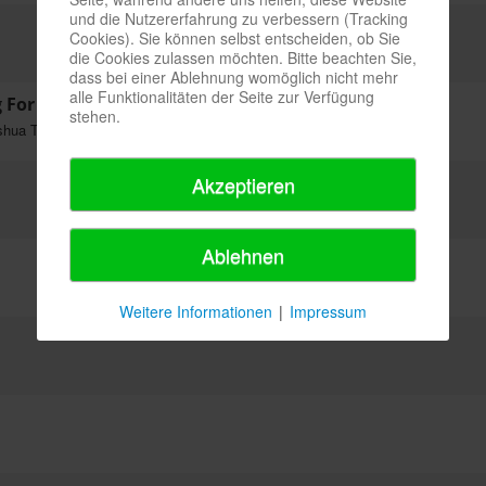
und die Nutzererfahrung zu verbessern (Tracking
Cookies). Sie können selbst entscheiden, ob Sie
s
die Cookies zulassen möchten. Bitte beachten Sie,
dass bei einer Ablehnung womöglich nicht mehr
alle Funktionalitäten der Seite zur Verfügung
g For You
stehen.
shua Talbot
Akzeptieren
Ablehnen
Weitere Informationen
|
Impressum