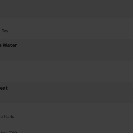
y Ray
e Water
reat
ie Harris
0 von 7060