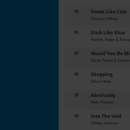
20
Sweet Like Cola
Francien Sittrop
20
Stick Like Glue
Pernille Ilkjaer & Benn
20
Would You Be M
Daniel Trepat & Catrio
20
Shopping
Steve Healy
20
Absolutely
Niels Poulsen
20
Into The Void
Tobias Jentzsch