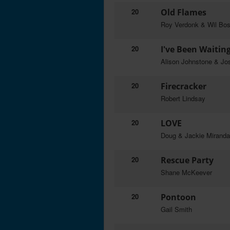
20
Old Flames
Roy Verdonk & Wil Bo
20
I've Been Waitin
Alison Johnstone & Jo
20
Firecracker
Robert Lindsay
20
LOVE
Doug & Jackie Miranda
20
Rescue Party
Shane McKeever
20
Pontoon
Gail Smith