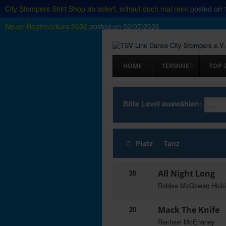
City Stompers Shirt Shop ab sofort, schaut doch mal rein!
posted on
Neuer Beginnerkurs 2026
posted on
02/07/2026
HOME
TERMINE
TOP 
Bitte Level auswählen:
Platz
Tanz
20
All Night Long
Robbie McGowan Hick
20
Mack The Knife
Rachael McEnaney