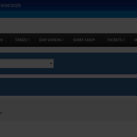
18/06/2025
20
TÄNZE
DER VEREIN
SHIRT SHOP
TICKETS
I
ie