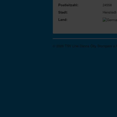
Postleitzahl:
24558
Stadt:
Henstedt
Land:
© 2026 TSV Line Dance City Stompers e.