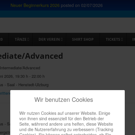
Neuer Beginnerkurs 2026
posted on
02/07/2026
20
TÄNZE
DER VEREIN
SHIRT SHOP
TICKETS
I
ediate/Advanced
 Intermediate/Advanced
ni 2026
,
19:30 h
-
22:00 h
s - Saal - Henstedt-Ulzburg
rittene
Wir benutzen Cookies
Wir nutzen Cookies auf unserer Website. Einige
von ihnen sind essenziell für den Betrieb der
Seite, während andere uns helfen, diese Website
us - Saal
und die Nutzererfahrung zu verbessern (Tracking
ergstrasse 34
Cookies). Sie können selbst entscheiden, ob Sie