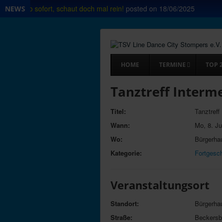
 Shop ab sofort, schaut doch mal rein!
posted on
18/06/2025
NEWS
HOME
TERMINE
TOP 
Tanztreff Interm
Titel:
Tanztreff
Wann:
Mo, 8. Ju
Wo:
Bürgerhau
Kategorie:
Fortgesch
Veranstaltungsort
Standort:
Bürgerha
Straße:
Beckersb