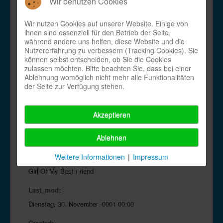
Wir benutzen Cookies
Wir nutzen Cookies auf unserer Website. Einige von
Id:
ihnen sind essenziell für den Betrieb der Seite,
97
während andere uns helfen, diese Website und die
Nutzererfahrung zu verbessern (Tracking Cookies). Sie
Choreograph:
können selbst entscheiden, ob Sie die Cookies
zulassen möchten. Bitte beachten Sie, dass bei einer
Jeanette Robson
Ablehnung womöglich nicht mehr alle Funktionalitäten
der Seite zur Verfügung stehen.
En:
Girl_Of_My_Best_Friend_Robson_en.pdf
Akzeptieren
De:
Ablehnen
Girl_Of_My_Best_Friend_Robson_de.pdf
Weitere Informationen
|
Impressum
Name:
Girl Of My Best Friend
Last_mod:
Dienstag, 30. November -0001 00:00
Created: