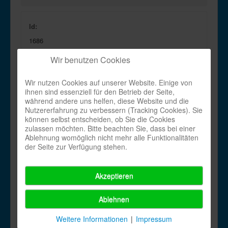
Id:
1686
Wir benutzen Cookies
Choreograph:
Dirk Leibing
Wir nutzen Cookies auf unserer Website. Einige von
ihnen sind essenziell für den Betrieb der Seite,
En:
während andere uns helfen, diese Website und die
Dangerous Fire_en.pdf
Nutzererfahrung zu verbessern (Tracking Cookies). Sie
können selbst entscheiden, ob Sie die Cookies
De:
zulassen möchten. Bitte beachten Sie, dass bei einer
Ablehnung womöglich nicht mehr alle Funktionalitäten
Dangerous Fire_de.pdf
der Seite zur Verfügung stehen.
Name:
Akzeptieren
Last_mod:
Ablehnen
Dienstag, 30. November -0001 00:00
Weitere Informationen
|
Impressum
Created: