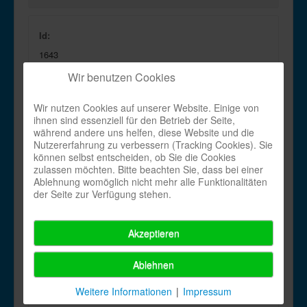
Id:
1643
Wir benutzen Cookies
Choreograph:
Pia Schmid-Marten
Wir nutzen Cookies auf unserer Website. Einige von
ihnen sind essenziell für den Betrieb der Seite,
En:
während andere uns helfen, diese Website und die
Nutzererfahrung zu verbessern (Tracking Cookies). Sie
You Gotta Do_en.pdf
können selbst entscheiden, ob Sie die Cookies
zulassen möchten. Bitte beachten Sie, dass bei einer
De:
Ablehnung womöglich nicht mehr alle Funktionalitäten
der Seite zur Verfügung stehen.
Name:
Akzeptieren
Last_mod:
Ablehnen
Dienstag, 30. November -0001 00:00
Weitere Informationen
|
Impressum
Created: