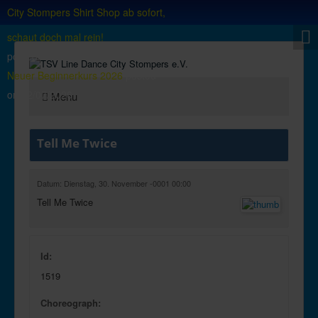
City Stompers Shirt Shop ab sofort,
schaut doch mal rein!
posted on
18/06/2025
Neuer Beginnerkurs 2026
posted
on
02/07/2026
Menu
Tell Me Twice
Datum: Dienstag, 30. November -0001 00:00
Tell Me Twice
Id:
1519
Choreograph: