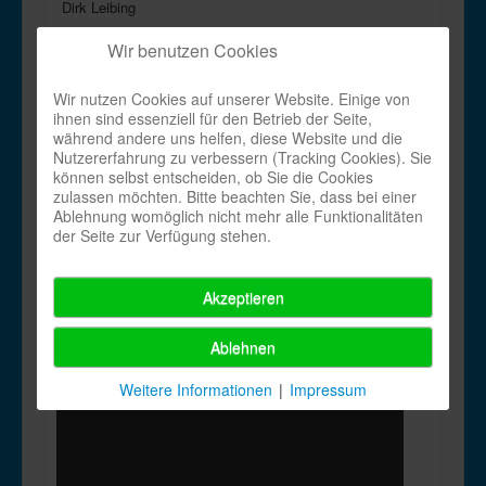
Dirk Leibing
Wir benutzen Cookies
En:
Tell Me Twice_en.pdf
Wir nutzen Cookies auf unserer Website. Einige von
ihnen sind essenziell für den Betrieb der Seite,
De:
während andere uns helfen, diese Website und die
Tell Me Twice_de.pdf
Nutzererfahrung zu verbessern (Tracking Cookies). Sie
können selbst entscheiden, ob Sie die Cookies
Name:
zulassen möchten. Bitte beachten Sie, dass bei einer
Ablehnung womöglich nicht mehr alle Funktionalitäten
der Seite zur Verfügung stehen.
Last_mod:
Dienstag, 30. November -0001 00:00
Akzeptieren
Created:
Ablehnen
Dienstag, 30. November -0001 00:00
Weitere Informationen
|
Impressum