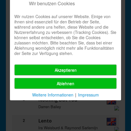
Wir benutzen Cookies
2
Nothing But You
Wir nutzen Cookies auf unserer Website. Einige von
Darren Bailey
ihnen sind essenziell für den Betrieb der Seite,
während andere uns helfen, diese Website und die
2
Lento
Nutzererfahrung zu verbessern (Tracking Cookies). Sie
können selbst entscheiden, ob Sie die Cookies
Ira Weisburd & Raymond Sarlemijn
zulassen möchten. Bitte beachten Sie, dass bei einer
Ablehnung womöglich nicht mehr alle Funktionalitäten
2
Nothing But You
der Seite zur Verfügung stehen.
Darren Bailey
Akzeptieren
2
Loca, Loca, Loca
José Miguel Belloque Vane,
Ablehnen
Sebastiaan Holtland, & Roy Verdonk
Weitere Informationen
|
Impressum
2
Nothing But You
Darren Bailey
2
Lento
Ira Weisburd & Raymond Sarlemijn