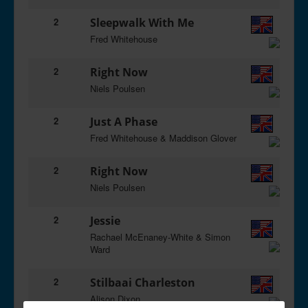
2
Sleepwalk With Me
Fred Whitehouse
2
Right Now
Niels Poulsen
2
Just A Phase
Fred Whitehouse & Maddison Glover
2
Right Now
Niels Poulsen
2
Jessie
Rachael McEnaney-White & Simon
Ward
2
Stilbaai Charleston
Alison Dixon