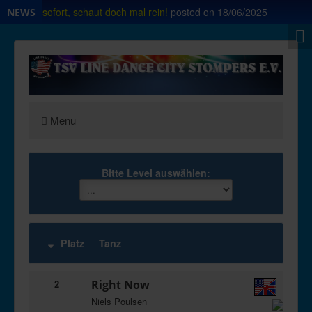
Shop ab sofort, schaut doch mal rein!
posted on
18/06/2025
NEWS
Menu
Bitte Level auswählen:
Platz
Tanz
2
Right Now
Niels Poulsen