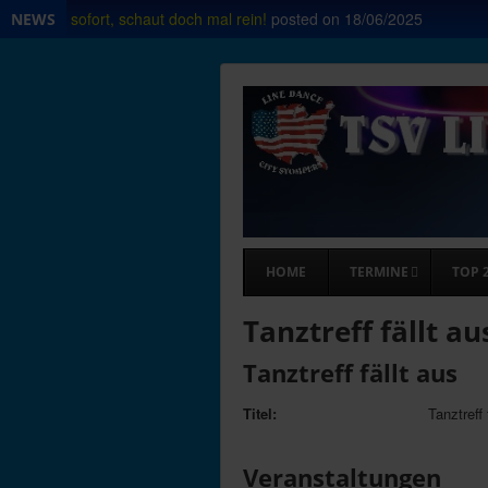
Shop ab sofort, schaut doch mal rein!
posted on
18/06/2025
NEWS
HOME
TERMINE
TOP 
Tanztreff fällt au
Tanztreff fällt aus
Titel:
Tanztreff 
Veranstaltungen