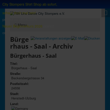
City Stompers Shirt Shop ab sofort,
schaut doch mal rein!
posted on
18/06/2025
Menu
Neuer Beginnerkurs 2026
posted
on
02/07/2026
Bürge
rhaus - Saal - Archiv
Bürgerhaus - Saal
Titel:
Bürgerhaus - Saal
Straße:
Beckersbergstrasse 34
Postleitzahl:
24558
Stadt:
Henstedt-Ulzburg
Land: