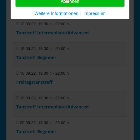
Ablehnen
Freitagstanztreff
Weitere Informationen
|
Impressum
12.09.22
,
19:30 h
-
22:00 h
Tanztreff Intermediate/Advanced
15.09.22
,
18:30 h
-
20:00 h
Tanztreff Beginner
16.09.22
,
19:30 h
-
22:00 h
Freitagstanztreff
19.09.22
,
19:30 h
-
22:00 h
Tanztreff Intermediate/Advanced
20.09.22
,
18:30 h
-
20:00 h
Tanztreff Beginner