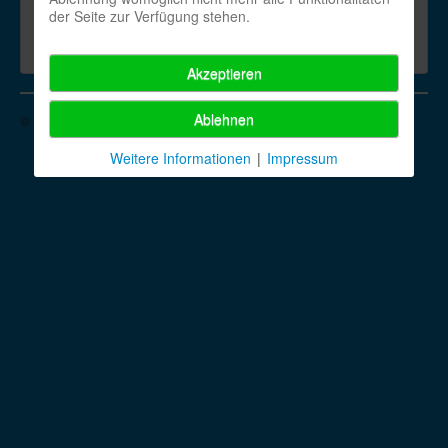
Standort:
der Seite zur Verfügung stehen.
Tanztreff fällt aus
Powered by
JEM
Akzeptieren
Ablehnen
© 2026 TSV Line Dance City Stompers e.V.
Nach oben
Weitere Informationen
|
Impressum