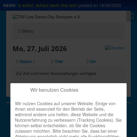
rt Shop ab sofort, schaut doch mal rein!
posted on
18/06/2025
NEWS
Menu
Mo, 27. Juli 2026
Datum
Titel
Ort
Zur Zeit sind keine Veranstaltungen verfügbar
Powered by
JEM
Wir benutzen Cookies
Wir nutzen Cookies auf unserer Website. Einige von
ihnen sind essenziell für den Betrieb der Seite,
© 2026 TSV Line Dance City Stompers e.V.
Nach oben
während andere uns helfen, diese Website und die
Nutzererfahrung zu verbessern (Tracking Cookies). Sie
können selbst entscheiden, ob Sie die Cookies
zulassen möchten. Bitte beachten Sie, dass bei einer
Ablehnung womöglich nicht mehr alle Funktionalitäten