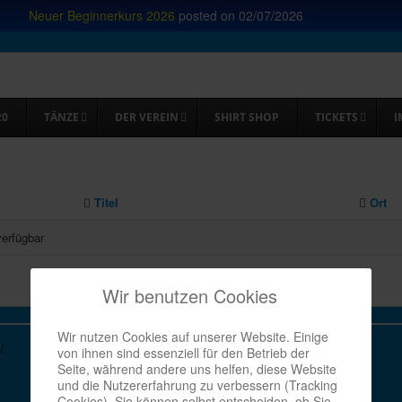
Neuer Beginnerkurs 2026
posted on
02/07/2026
20
TÄNZE
DER VEREIN
SHIRT SHOP
TICKETS
I
Titel
Ort
verfügbar
Wir benutzen Cookies
Wir nutzen Cookies auf unserer Website. Einige
V.
von ihnen sind essenziell für den Betrieb der
Seite, während andere uns helfen, diese Website
und die Nutzererfahrung zu verbessern (Tracking
Cookies). Sie können selbst entscheiden, ob Sie