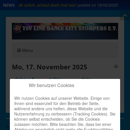
irt Shop ab sofort, schaut doch mal rein!
posted on
18/06/2025
NEWS
Menu
Mo, 17. November 2025
Datum
Titel
Ort
Wir benutzen Cookies
Zur Zeit sind keine Veranstaltungen verfügbar
Wir nutzen Cookies auf unserer Website. Einige von
ihnen sind essenziell für den Betrieb der Seite,
Powered by
JEM
während andere uns helfen, diese Website und die
Nutzererfahrung zu verbessern (Tracking Cookies). Sie
können selbst entscheiden, ob Sie die Cookies
zulassen möchten. Bitte beachten Sie, dass bei einer
© 2026 TSV Line Dance City Stompers e.V.
Nach oben
Ablehnung womöglich nicht mehr alle Funktionalitäten