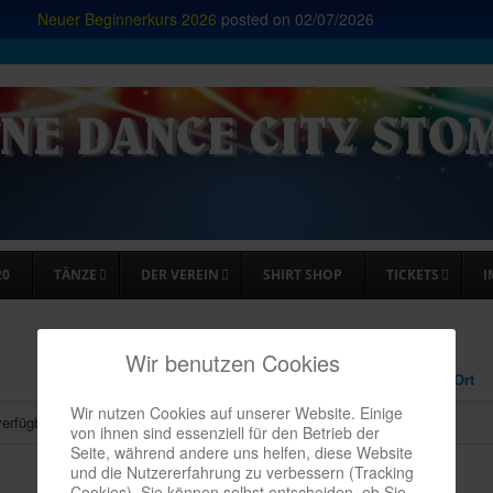
Neuer Beginnerkurs 2026
posted on
02/07/2026
20
TÄNZE
DER VEREIN
SHIRT SHOP
TICKETS
I
Wir benutzen Cookies
Titel
Ort
Wir nutzen Cookies auf unserer Website. Einige
verfügbar
von ihnen sind essenziell für den Betrieb der
Seite, während andere uns helfen, diese Website
und die Nutzererfahrung zu verbessern (Tracking
Cookies). Sie können selbst entscheiden, ob Sie