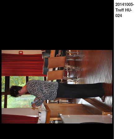
20141005-
Treff HU-
024