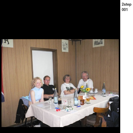
2step
001