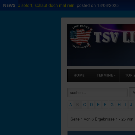
hop ab sofort, schaut doch mal rein!
posted on
18/06/2025
NEWS
HOME
TERMINE
TOP 
A
B
C
D
E
F
G
H
I
J
Seite 1 von 6 Ergebnisse 1 - 25 von