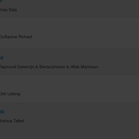
o
Kate Sala
Guillaume Richard
od
 Raymond Sarlemijn & BenteJohnsen & Hilde Martinsen
irk Leibing
6)
Joshua Talbot