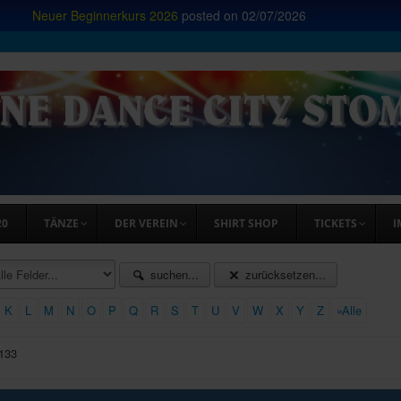
Neuer Beginnerkurs 2026
posted on
02/07/2026
20
TÄNZE
DER VEREIN
SHIRT SHOP
TICKETS
I
suchen...
zurücksetzen...
K
L
M
N
O
P
Q
R
S
T
U
V
W
X
Y
Z
»Alle
 133