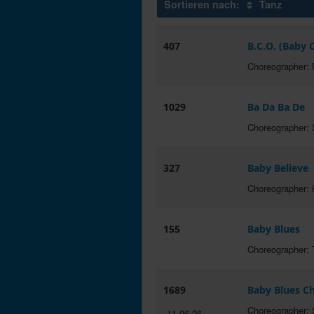
Sortieren nach:
Tanz
407
B.C.O. (Baby
Choreographer:
1029
Ba Da Ba De
Choreographer: S
327
Baby Believe
Choreographer: 
155
Baby Blues
Choreographer: 
1689
Baby Blues C
Choreographer:
11.06.26