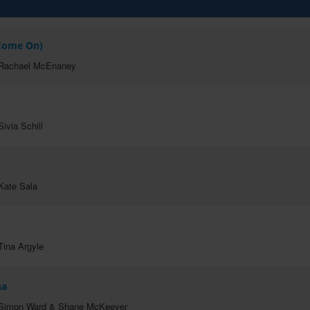
 Come On)
 Rachael McEnaney
ivia Schill
Kate Sala
Tina Argyle
ha
 Simon Ward & Shane McKeever