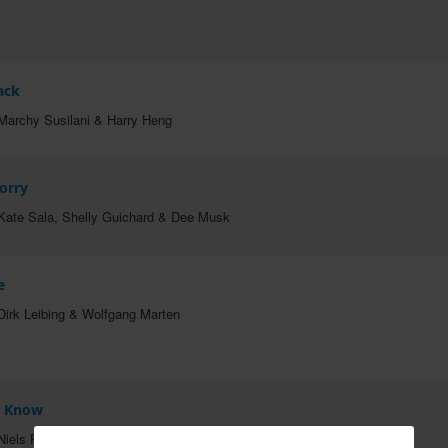
ack
Marchy Susilani & Harry Heng
orry
Kate Sala, Shelly Guichard & Dee Musk
e
Dirk Leibing & Wolfgang Marten
a Know
Niels Poulsen